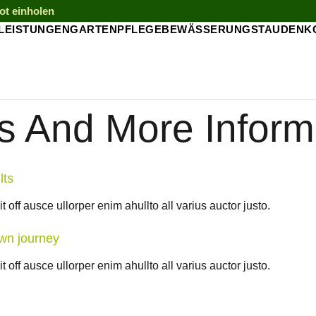
t einholen
LEISTUNGEN
GARTENPFLEGE
BEWÄSSERUNG
STAUDEN
K
s And More Inform
lts
 off ausce ullorper enim ahullto all varius auctor justo.
Own journey
 off ausce ullorper enim ahullto all varius auctor justo.